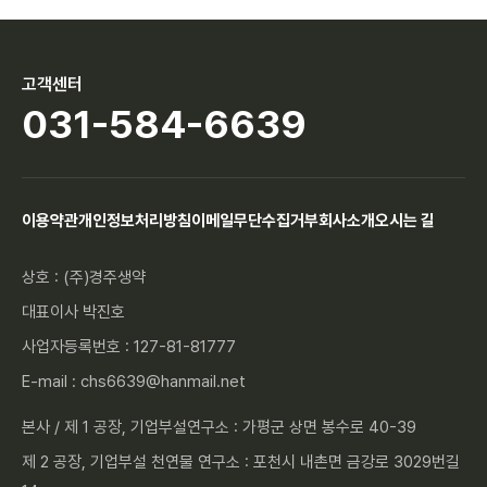
고객센터
031-584-6639
이용약관
개인정보처리방침
이메일무단수집거부
회사소개
오시는 길
상호 : (주)경주생약
대표이사 박진호
사업자등록번호 : 127-81-81777
E-mail : chs6639@hanmail.net
본사 / 제 1 공장, 기업부설연구소 : 가평군 상면 봉수로 40-39
제 2 공장, 기업부설 천연물 연구소 : 포천시 내촌면 금강로 3029번길