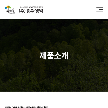
제품소개
OEMODM
어의보감녹용왕의환(대환)