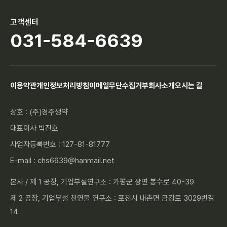
고객센터
031-584-6639
이용약관
개인정보처리방침
이메일무단수집거부
회사소개
오시는 길
상호 : (주)경주생약
대표이사 박진호
사업자등록번호 : 127-81-81777
E-mail : chs6639@hanmail.net
본사 / 제 1 공장, 기업부설연구소 : 가평군 상면 봉수로 40-39
제 2 공장, 기업부설 천연물 연구소 : 포천시 내촌면 금강로 3029번길
14