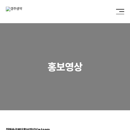
홍보영상
청해솔공본단홍보영상Vietnam