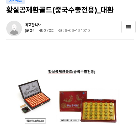
자사제품
황실공제환골드(중국수출전용)_대환
최고관리자
0건
270회
26-06-16 10:10