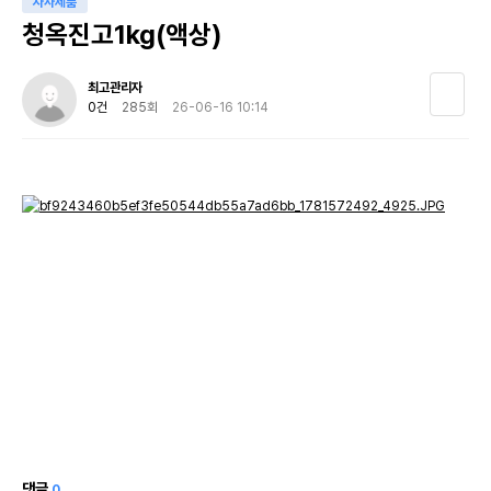
자사제품
청옥진고1kg(액상)
최고관리자
0건
285회
26-06-16 10:14
댓글
0